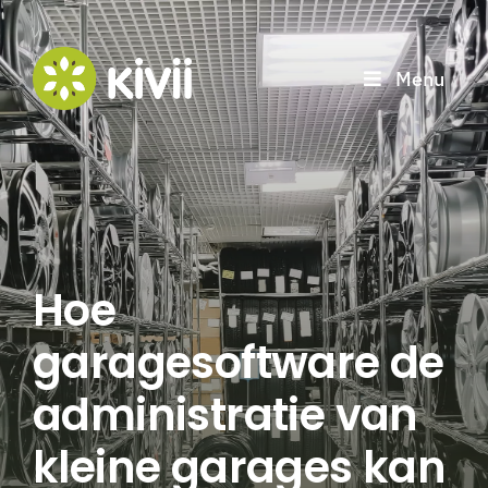
Ga
naar
Menu
inhoud
Hoe
garagesoftware de
administratie van
kleine garages kan