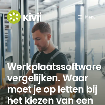
Ga
naar
Menu
inhoud
Werkplaatssoftware
vergelijken. Waar
moet je op letten bij
het kiezen van een