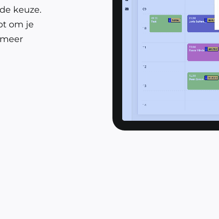
de keuze.
bt om je
m meer