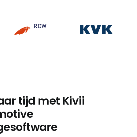
ar tijd met Kivii
motive
gesoftware