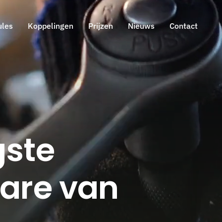
les
Koppelingen
Prijzen
Nieuws
Contact
gste
are van