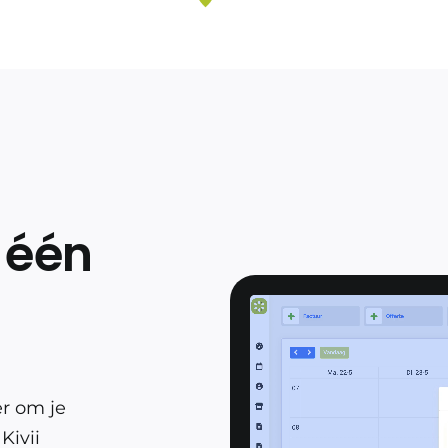
 één
er om je
Kivii