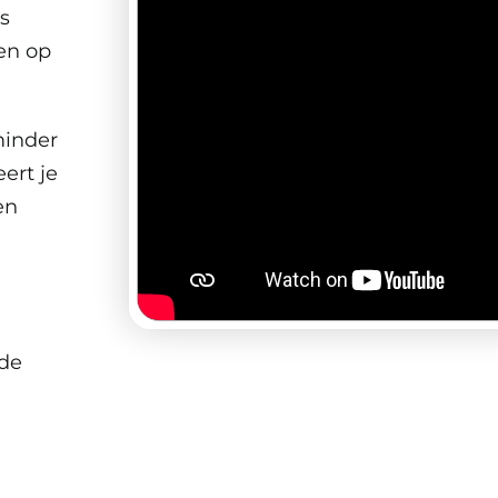
s
ten op
minder
ert je
en
 de