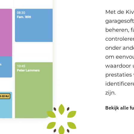
Met de Kiv
garagesoft
beheren, f
controler
onder ande
om eenvou
waardoor u
prestaties
identifice
zijn.
Bekijk alle f