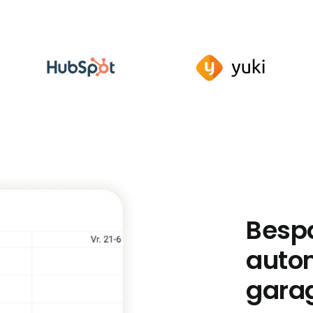
Bespa
auto
gara