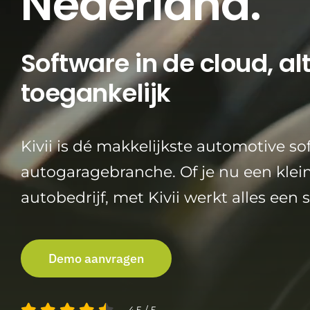
Nederland.
Software in de cloud, alt
toegankelijk
Kivii is dé makkelijkste automotive so
autogaragebranche. Of je nu een klei
autobedrijf, met Kivii werkt alles een 
Demo aanvragen